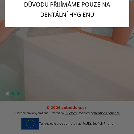
DŮVODŮ PŘIJÍMÁME POUZE NA
DENTÁLNÍ HYGIENU
1
2
3
© 2026 zubnidum.cz.
Všechna práva vyhrazena. Created by
Bluesoft
| Powered by
Kentico Xperience
Technologie pro zubní ordinaci MUDr. Bedřich Fridric